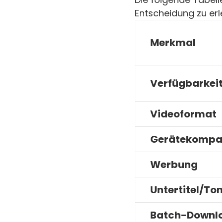
Entscheidung zu erl
Merkmal
Verfügbarkei
Videoformat
Gerätekompat
Werbung
Untertitel/To
Batch-Downl