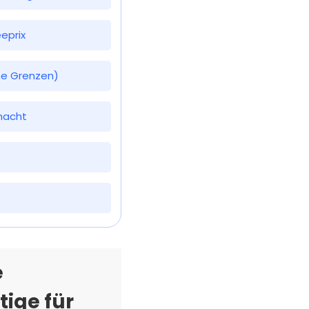
eprix
ine Grenzen)
macht
e
tige für