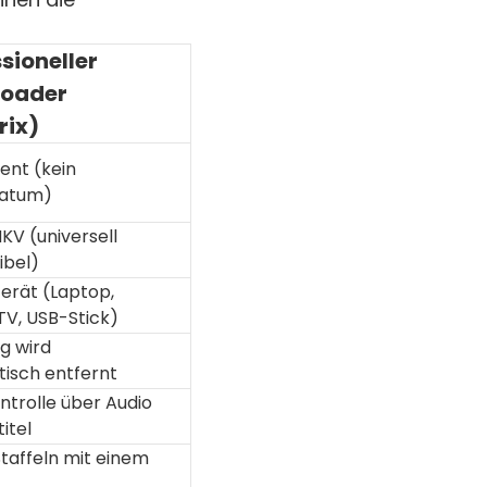
sioneller
oader
rix)
nt (kein
datum)
KV (universell
bel)
erät (Laptop,
TV, USB-Stick)
g wird
isch entfernt
ntrolle über Audio
itel
taffeln mit einem