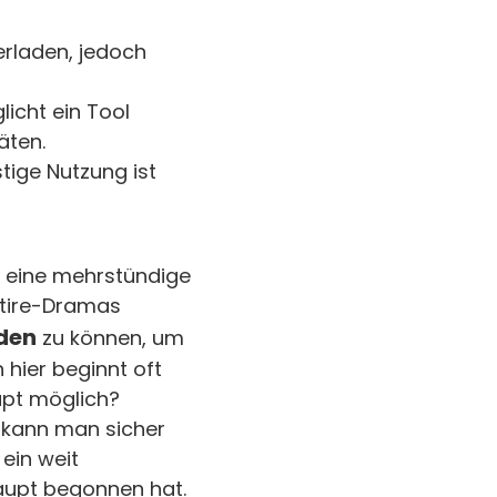
erladen, jedoch
icht ein Tool
äten.
stige Nutzung ist
er eine mehrstündige
Satire-Dramas
aden
zu können, um
 hier beginnt oft
aupt möglich?
 kann man sicher
 ein weit
haupt begonnen hat.