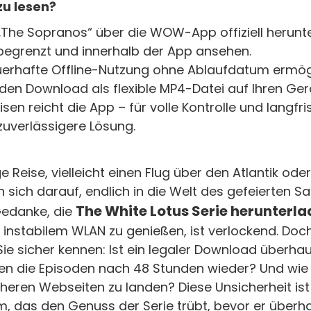
zu lesen?
„The Sopranos“ über die WOW-App offiziell herunt
h begrenzt und innerhalb der App ansehen.
uerhafte Offline-Nutzung ohne Ablaufdatum ermögl
 den Download als flexible MP4-Datei auf Ihren Ger
isen reicht die App – für volle Kontrolle und langfri
 zuverlässigere Lösung.
e Reise, vielleicht einen Flug über den Atlantik od
n sich darauf, endlich in die Welt des gefeierten 
The White Lotus Serie herunterl
Gedanke, die
instabilem WLAN zu genießen, ist verlockend. Doch
e Sie sicher kennen: Ist ein legaler Download überh
n die Episoden nach 48 Stunden wieder? Und wie
cheren Webseiten zu landen? Diese Unsicherheit ist
m, das den Genuss der Serie trübt, bevor er über