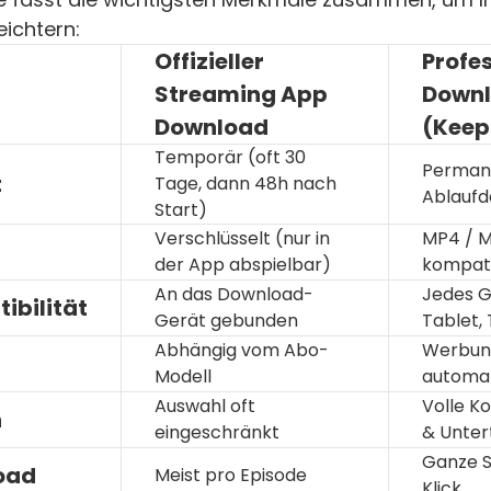
eichtern:
Offizieller
Profes
Streaming App
Downl
Download
(Keep
Temporär (oft 30
Permane
t
Tage, dann 48h nach
Ablauf
Start)
Verschlüsselt (nur in
MP4 / M
der App abspielbar)
kompati
An das Download-
Jedes G
ibilität
Gerät gebunden
Tablet, 
Abhängig vom Abo-
Werbun
Modell
automat
Auswahl oft
Volle Ko
n
eingeschränkt
& Untert
Ganze S
oad
Meist pro Episode
Klick