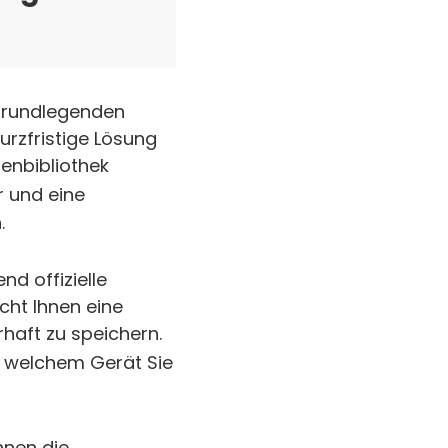
 grundlegenden
urzfristige Lösung
ienbibliothek
r und eine
.
nd offizielle
cht Ihnen eine
rhaft zu speichern.
f welchem Gerät Sie
hnen die