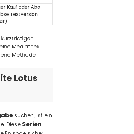
ger Kauf oder Abo
lose Testversion
ar)
 kurzfristigen
seine Mediathek
egene Methode.
ite Lotus
gabe
suchen, ist ein
Serien
de. Diese
e Episode sicher