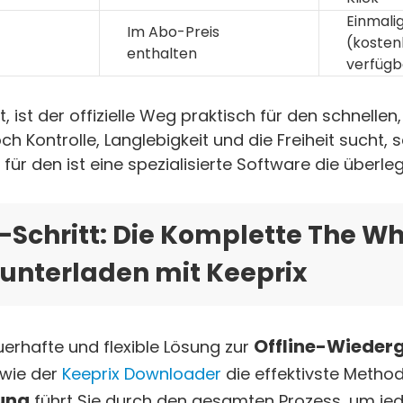
Einmali
Im Abo-Preis
(kosten
enthalten
verfügb
, ist der offizielle Weg praktisch für den schnellen,
h Kontrolle, Langlebigkeit und die Freiheit sucht, 
 für den ist eine spezialisierte Software die überl
r-Schritt: Die Komplette The Wh
runterladen mit Keeprix
Offline-Wieder
auerhafte und flexible Lösung zur
 wie der
Keeprix Downloader
die effektivste Metho
ung
führt Sie durch den gesamten Prozess, um jed