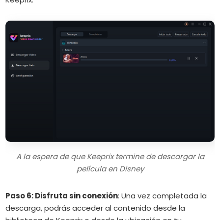
A la espera de que Keeprix termine de descargar la
película en Disney
Paso 6: Disfruta sin conexión
:
Una vez completada la
descarga, podrás acceder al contenido desde la