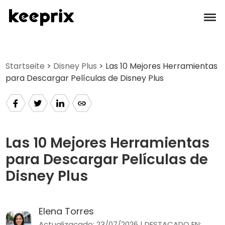
Productos
Startseite
>
Disney Plus
> Las 10 Mejores Herramientas
para Descargar Películas de Disney Plus
Reseñas
Precios
Soporte
Las 10 Mejores Herramientas
para Descargar Películas de
Tutoriales
Disney Plus
Descargar
Elena Torres
Languages
Actualizacado: 23/07/2026 | DESTACADO EN: