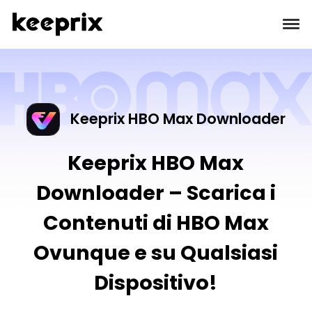
Prodotti
Recensioni
Keeprix HBO Max Downloader
Prezzi
Keeprix HBO Max
Downloader – Scarica i
Supporto
Contenuti di HBO Max
Guide
Ovunque e su Qualsiasi
Scarica
Dispositivo!
Languages