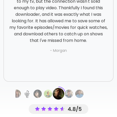
to my tv, but the connection wasn't solid
enough to play video. Thankfully I found this
downloader, and it was exactly what I was
looking for. It has allowed me to save some of
my favorite episodes/movies for quick watches,
and download others to catch up on shows
- Jeremy Franklin
- Sherry G
that I've missed from home.
- Ali M
- Morgan
- Aaliyah N.
- Aaliyah N.
- Daniel Laningham
- Hayashi N
- Henry