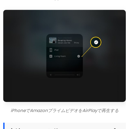
iPhoneでAmazonプライムビデオをAirPlayで再生する