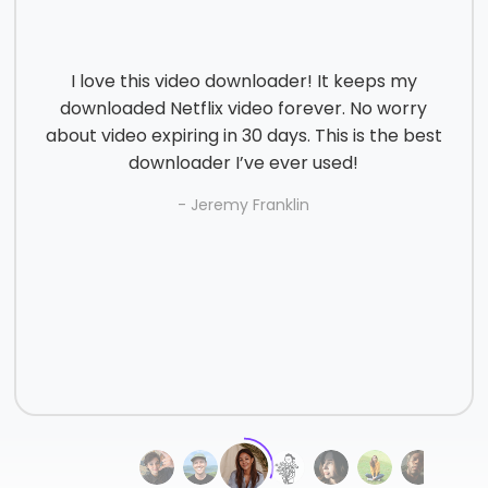
I love this video downloader! It keeps my
downloaded Netflix video forever. No worry
about video expiring in 30 days. This is the best
downloader I’ve ever used!
- Jeremy Franklin
- Sherry G
- Ali M
- Morgan
- Aaliyah N.
- Aaliyah N.
- Daniel Laningham
- Hayashi N
- Henry