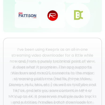
I’ve been using Keeprix as an all‑in‑one
streaming video downloader for a little while
now and, from a purely technical point of view,
it does what it promises. The app supports
Windows and macOS, connects to the major
streaming platforms (Netflix, Prime Video,
Disney+, Hulu, Max, etc.) as well as YouTube and
TikTok, and lets you save content in MP4 or
MKV up to 4K. It preserves multiple audio tracks
and subtitles, handles batch downloads for